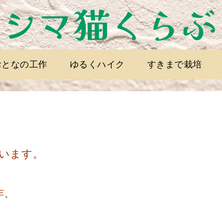
おとなの工作
ゆるくハイク
すきまで栽培
います。
作、