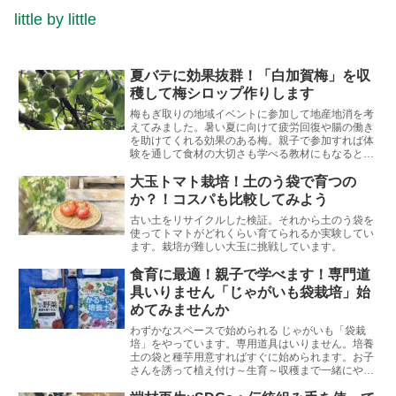
little by little
夏バテに効果抜群！「白加賀梅」を収
穫して梅シロップ作りします
梅もぎ取りの地域イベントに参加して地産地消を考
えてみました。暑い夏に向けて疲労回復や腸の働き
を助けてくれる効果のある梅。親子で参加すれば体
験を通して食材の大切さも学べる教材にもなると思
います。
大玉トマト栽培！土のう袋で育つの
か？！コスパも比較してみよう
古い土をリサイクルした検証。それから土のう袋を
使ってトマトがどれくらい育てられるか実験してい
ます。栽培が難しい大玉に挑戦しています。
食育に最適！親子で学べます！専門道
具いりません「じゃがいも袋栽培」始
めてみませんか
わずかなスペースで始められる じゃがいも「袋栽
培」をやっています。専用道具はいりません。培養
土の袋と種芋用意すればすぐに始められます。お子
さんを誘って植え付け～生育～収穫まで一緒にやっ
てみませんか