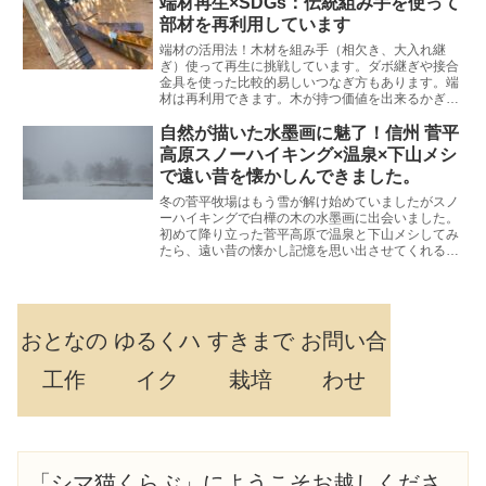
端材再生×SDGs：伝統組み手を使って
部材を再利用しています
端材の活用法！木材を組み手（相欠き、大入れ継
ぎ）使って再生に挑戦しています。ダボ継ぎや接合
金具を使った比較的易しいつなぎ方もあります。端
材は再利用できます。木が持つ価値を出来るかぎり
発揮する活動をしています。
自然が描いた水墨画に魅了！信州 菅平
高原スノーハイキング×温泉×下山メシ
で遠い昔を懐かしんできました。
冬の菅平牧場はもう雪が解け始めていましたがスノ
ーハイキングで白樺の木の水墨画に出会いました。
初めて降り立った菅平高原で温泉と下山メシしてみ
たら、遠い昔の懐かし記憶を思い出させてくれる不
思議な時間でした。
おとなの
ゆるくハ
すきまで
お問い合
工作
イク
栽培
わせ
「シマ猫くらぶ」にようこそお越しくださ